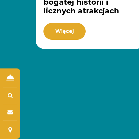
bogatej historii i
licznych atrakcjach
Więcej