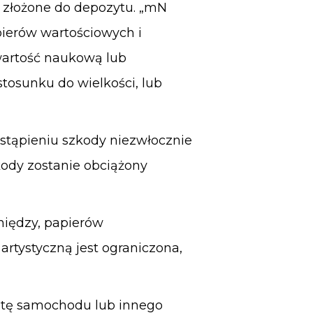
ą złożone do depozytu.
„mN
ierów wartościowych i
wartość naukową lub
stosunku do wielkości, lub
stąpieniu szkody niezwłocznie
ody zostanie obciążony
niędzy, papierów
rtystyczną jest ograniczona,
ratę samochodu lub innego