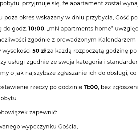
su pobytu, przyjmuje się, że apartament został wyna
tu poza okres wskazany w dniu przybycia, Gość p
g do godz.
10:00
. „mN apartments home” uwzględ
ożliwości zgodnie z prowadzonym Kalendarzem 
 w wysokości
50 zł
za każdą rozpoczętą godzinę po
 usługi zgodnie ze swoją kategorią i standarde
imy o jak najszybsze zgłaszanie ich do obsługi, co
ostawienie rzeczy po godzinie
11:00
, bez zgłoszen
pobytu.
obowiązek zapewnić:
owanego wypoczynku Gościa,