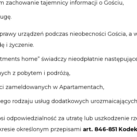
m zachowanie tajemnicy informacji o Gościu,
ługę.
prawy urządzeń podczas nieobecności Gościa, a 
ę i życzenie.
rtments home” świadczy nieodpłatnie następujące
cji związanych z pobytem i pod
ci zameldowanych w Apartamentach,
go rodzaju usług dodatkowych urozmaicających 
i odpowiedzialność za utratę lub uszkodzenie rz
akresie określonym przepisami
art. 846-851 Kode