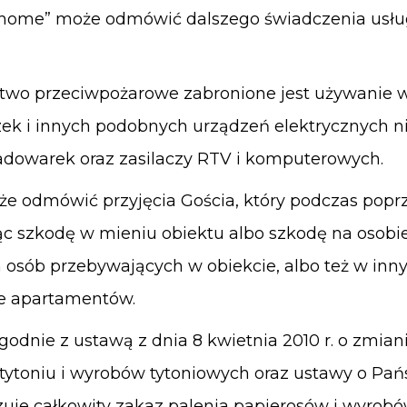
 home” może odmówić dalszego świadczenia usług
two przeciwpożarowe zabronione jest używanie w
zek i innych podobnych urządzeń elektrycznych 
ładowarek oraz zasilaczy RTV i komputerowych.
 odmówić przyjęcia Gościa, który podczas poprz
ąc szkodę w mieniu obiektu albo szkodę na osob
osób przebywających w obiekcie, albo też w inny
ie apartamentów.
zgodnie z ustawą z dnia 8 kwietnia 2010 r. o zmia
ytoniu i wyrobów tytoniowych oraz ustawy o Pańs
wiązuje całkowity zakaz palenia papierosów i wyro