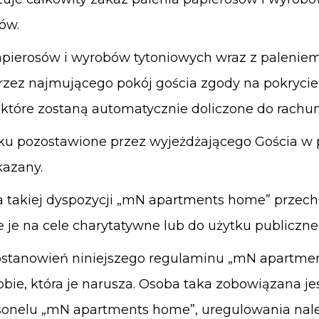
ów.
apierosów i wyrobów tytoniowych wraz z paleniem
zez najmującego pokój gościa zgody na pokrycie
które zostaną automatycznie doliczone do rach
tku pozostawione przez wyjeżdżającego Gościa w 
kazany.
 takiej dyspozycji
„mN apartments home”
przech
e je na cele charytatywne lub do użytku publiczne
ostanowień niniejszego regulaminu
„mN apartme
bie, która je narusza. Osoba taka zobowiązana j
sonelu
„mN apartments home”
, uregulowania nal