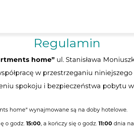
Regulamin
rtments home”
ul. Stanisława Moniuszki
współpracę w przestrzeganiu niniejszego
eniu spokoju i bezpieczeństwa pobytu ws
ents home" wynajmowane są na doby hotelowe.
ię o godz.
15:00
, a kończy się o godz.
11:00
dnia n