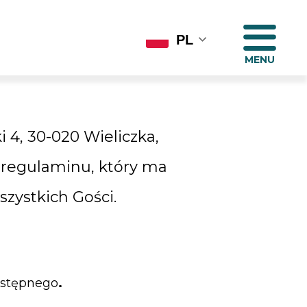
PL
 4, 30-020 Wieliczka,
 regulaminu, który ma
zystkich Gości.
astępnego
.