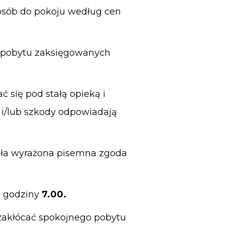
osób do pokoju według cen
a pobytu zaksięgowanych
 się pod stałą opieką i
 i/lub szkody odpowiadają
ała wyrażona pisemna zgoda
 godziny
7.00.
 zakłócać spokojnego pobytu