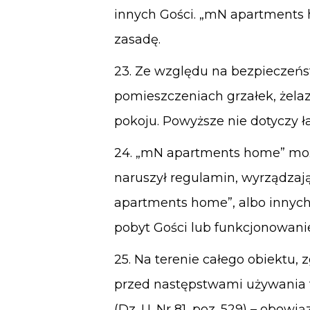
innych Gości. „mN apartments
zasadę.
23. Ze względu na bezpieczeńs
pomieszczeniach grzałek, żela
pokoju. Powyższe nie dotyczy 
24. „mN apartments home” może
naruszył regulamin, wyrządzaj
apartments home”, albo innych 
pobyt Gości lub funkcjonowan
25. Na terenie całego obiektu, 
przed następstwami używania t
(Dz. U. Nr 81, poz. 529) – obo