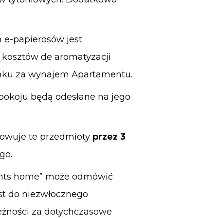
 e-papierosów jest
 kosztów de aromatyzacji
unku za wynajem Apartamentu.
pokoju będą odesłane na jego
owuje te przedmioty
przez 3
go.
nts home”
może odmówić
est do niezwłocznego
eżności za dotychczasowe