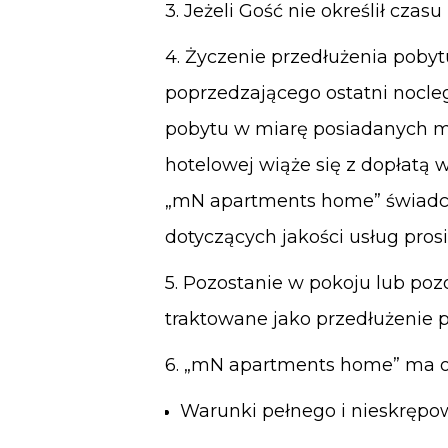
3. Jeżeli Gość nie określił cza
4. Życzenie przedłużenia poby
poprzedzającego ostatni nocle
pobytu w miarę posiadanych m
hotelowej wiąże się z dopłatą
„mN apartments home” świadczy
dotyczących jakości usług pros
5. Pozostanie w pokoju lub poz
traktowane jako przedłużenie 
6. „mN apartments home” ma 
Warunki pełnego i nieskręp