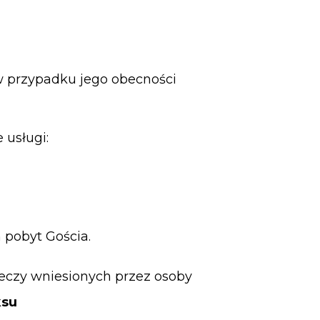
w przypadku jego obecności
 usługi:
różą,
pobyt Gościa.
eczy wniesionych przez osoby
ksu